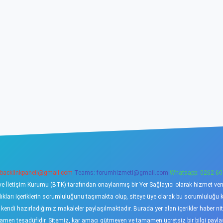
backlinkpaneli@gmail.com
Teams:
forumhizmeti@gmail.com
Whatsapp: 0262 60
ve İletişim Kurumu (BTK) tarafından onaylanmış bir Yer Sağlayıcı olarak hizmet verme
ı içeriklerin sorumluluğunu taşımakta olup, siteye üye olarak bu sorumluluğu kabu
a kendi hazırladığımız makaleler paylaşılmaktadır. Burada yer alan içerikler haber 
tamamen tesadüfidir. Sitemiz, kar amacı gütmeyen ve tamamen ücretsiz bir bilgi pay