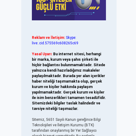
Reklam ve İletişim:
Skype:
live:.cid.575569c608265c69
Yasal Uyarı:
Bu internet sitesi, herhangi
bir marka, kurum veya şahıs şirketi ile
hiçbir bağlantısı bulunmamaktadır. Sitede
yalnızca kendi hazırladığımız makaleler
paylaşılmaktadır. Burada yer alan içerikler
haber niteliği taşımamakta olup, gerçek
kurum ve kişiler hakkında paylaşım
yapılmamaktadır. Gerçek kurum ve kişiler
ile isim benzerlikleri tamamen tesadüfidir.
Sitemizdeki bilgiler taslak halindedir ve
tavsiye niteliği taşımazlar.
Sitemiz, 5651 Sayılı Kanun gereğince Bilgi
Teknolojileri ve İletişim Kurumu (BTK)
tarafından onaylanmış bir Yer Sağlayıcı