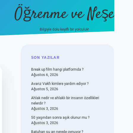
Öğrenme ve Neşe
Bilgiyle dolu keyifli bir yolculuk!
hiltonbet güncel giriş
https://
SIDEBAR
SON YAZILAR
Break up film hangi platformda ?
Ağustos 6, 2026
Avarız Vakfı kimlere yardım ediyor ?
Ağustos 5, 2026
Ahlak nedir ve ahlaklı bir insanın özellikleri
nelerdir ?
Ağustos 3, 2026
50 yaşından sonra aşık olunur mu ?
Ağustos 3, 2026
Batuhan şu an nerede oynuyor ?