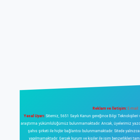
Reklam ve İletişim:
E-mail:
Yasal Uyarı:
Sitemiz, 5651 Sayılı Kanun gereğince Bilgi Teknolojileri 
araştırma yükümlülüğümüz bulunmamaktadır. Ancak, üyelerimiz yazdıklar
şahıs şirketi ile hiçbir bağlantısı bulunmamaktadır. Sitede yalnızc
yapılmamaktadır. Gerçek kurum ve kişiler ile isim benzerlikleri 