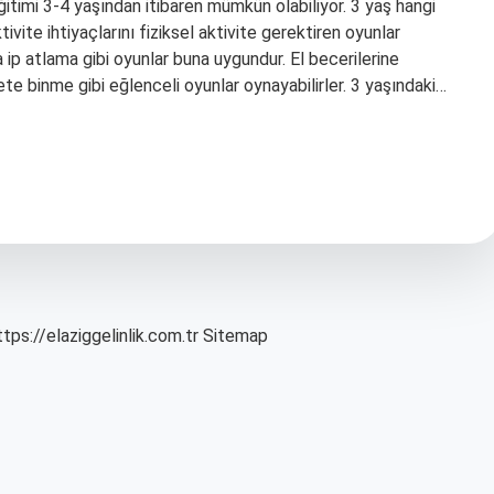
timi 3-4 yaşından itibaren mümkün olabiliyor. 3 yaş hangi
tivite ihtiyaçlarını fiziksel aktivite gerektiren oyunlar
a ip atlama gibi oyunlar buna uygundur. El becerilerine
ete binme gibi eğlenceli oyunlar oynayabilirler. 3 yaşındaki…
ttps://elaziggelinlik.com.tr
Sitemap