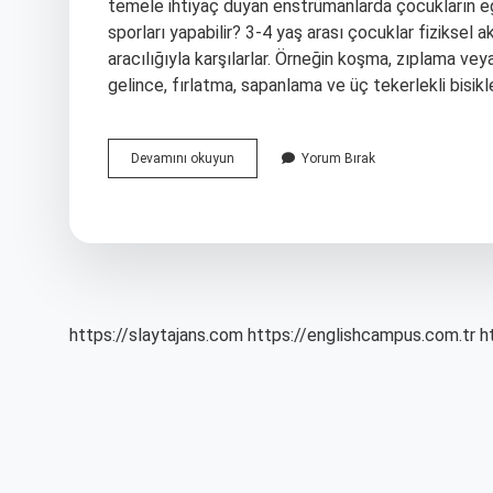
temele ihtiyaç duyan enstrümanlarda çocukların eği
sporları yapabilir? 3-4 yaş arası çocuklar fiziksel ak
aracılığıyla karşılarlar. Örneğin koşma, zıplama vey
gelince, fırlatma, sapanlama ve üç tekerlekli bisikl
3
Devamını okuyun
Yorum Bırak
Yaş
Hangi
Kurs
https://slaytajans.com
https://englishcampus.com.tr
h