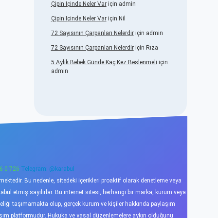
Çipin Içinde Neler Var
için
admin
Çipin Içinde Neler Var
için
Nil
72 Sayısının Çarpanları Nelerdir
için
admin
72 Sayısının Çarpanları Nelerdir
için
Rıza
5 Aylık Bebek Günde Kaç Kez Beslenmeli
için
admin
6 0 726
Telegram: @karabul
ktedir. Bu nedenle, sitedeki içerikleri proaktif olarak denetleme veya
l etmiş sayılırlar. Bu internet sitesi, herhangi bir marka, kurum veya
niteliği taşımamakta olup, gerçek kurum ve kişiler hakkında paylaşım
laşım platformudur. Hukuka ve yasal düzenlemelere aykırı olduğunu