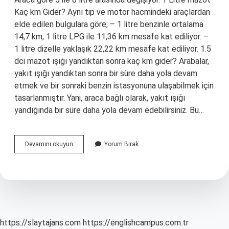
Kaç km Gider? Aynı tip ve motor hacmindeki araçlardan
elde edilen bulgulara göre; – 1 litre benzinle ortalama
14,7 km, 1 litre LPG ile 11,36 km mesafe kat ediliyor. –
1 litre dizelle yaklaşık 22,22 km mesafe kat ediliyor. 1.5
dci mazot ışığı yandıktan sonra kaç km gider? Arabalar,
yakıt ışığı yandıktan sonra bir süre daha yola devam
etmek ve bir sonraki benzin istasyonuna ulaşabilmek için
tasarlanmıştır. Yani, araca bağlı olarak, yakıt ışığı
yandığında bir süre daha yola devam edebilirsiniz. Bu…
Mazot
Devamını okuyun
Yorum Bırak
Işığı
Yandıktan
Sonra
Kaç
Km
Gider
https://slaytajans.com
https://englishcampus.com.tr