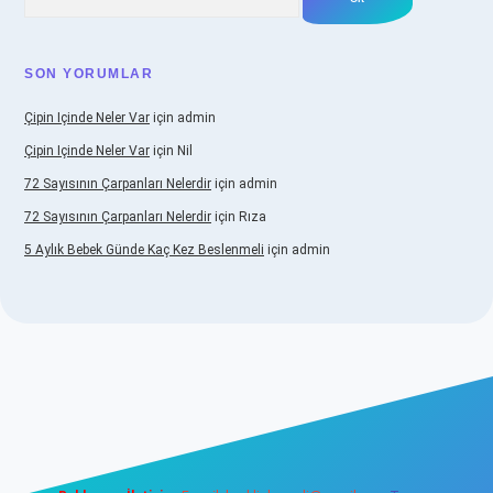
SON YORUMLAR
Çipin Içinde Neler Var
için
admin
Çipin Içinde Neler Var
için
Nil
72 Sayısının Çarpanları Nelerdir
için
admin
72 Sayısının Çarpanları Nelerdir
için
Rıza
5 Aylık Bebek Günde Kaç Kez Beslenmeli
için
admin
ş
https://www.betexper.xyz/
elexbetgiris.org