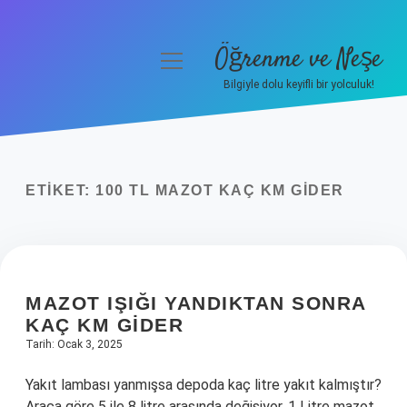
Öğrenme ve Neşe
menüyü
aç
Bilgiyle dolu keyifli bir yolculuk!
Anasayfa
Gizlilik Politikası
ETIKET:
100 TL MAZOT KAÇ KM GIDER
Yasal Uyarı
Hakkımızda
MAZOT IŞIĞI YANDIKTAN SONRA
KAÇ KM GIDER
Tarih: Ocak 3, 2025
Yakıt lambası yanmışsa depoda kaç litre yakıt kalmıştır?
Araca göre 5 ile 8 litre arasında değişiyor. 1 Litre mazot