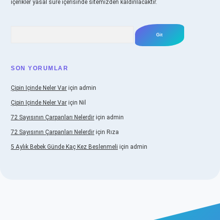
içerikler yasal süre içerisinde sitemizden kaldırılacaktır.
Arama
SON YORUMLAR
Çipin Içinde Neler Var
için
admin
Çipin Içinde Neler Var
için
Nil
72 Sayısının Çarpanları Nelerdir
için
admin
72 Sayısının Çarpanları Nelerdir
için
Rıza
5 Aylık Bebek Günde Kaç Kez Beslenmeli
için
admin
iş
https://www.betexper.xyz/
elexbetgiris.org