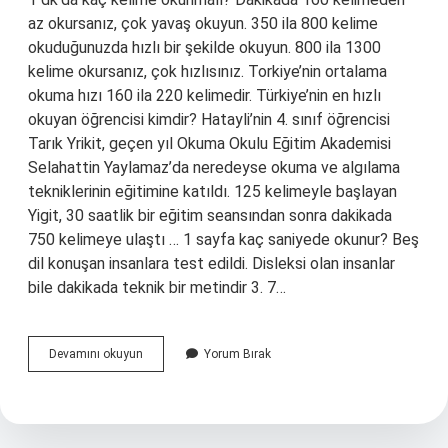
az okursanız, çok yavaş okuyun. 350 ila 800 kelime
okuduğunuzda hızlı bir şekilde okuyun. 800 ila 1300
kelime okursanız, çok hızlısınız. Torkiye’nin ortalama
okuma hızı 160 ila 220 kelimedir. Türkiye’nin en hızlı
okuyan öğrencisi kimdir? Hatayli’nin 4. sınıf öğrencisi
Tarık Yrikit, geçen yıl Okuma Okulu Eğitim Akademisi
Selahattin Yaylamaz’da neredeyse okuma ve algılama
tekniklerinin eğitimine katıldı. 125 kelimeyle başlayan
Yigit, 30 saatlik bir eğitim seansından sonra dakikada
750 kelimeye ulaştı … 1 sayfa kaç saniyede okunur? Beş
dil konuşan insanlara test edildi. Disleksi olan insanlar
bile dakikada teknik bir metindir 3. 7…
Süleyman
Devamını okuyun
Yorum Bırak
Demirel
1
Dakikada
Kaç
Kelime