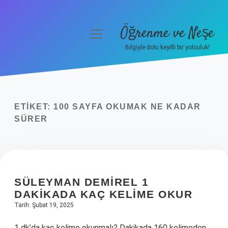
Öğrenme ve Neşe
menüyü
aç
Bilgiyle dolu keyifli bir yolculuk!
Anasayfa
Gizlilik Politikası
ETIKET:
100 SAYFA OKUMAK NE KADAR
Yasal Uyarı
SÜRER
Hakkımızda
SÜLEYMAN DEMIREL 1
DAKIKADA KAÇ KELIME OKUR
Tarih: Şubat 19, 2025
1 dk’da kaç kelime okunmalı? Dakikada 160 kelimeden