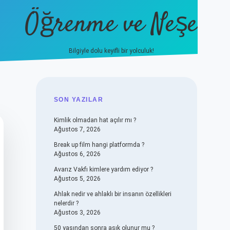
Öğrenme ve Neşe
Bilgiyle dolu keyifli bir yolculuk!
hiltonbet güncel giriş
https://w
SIDEBAR
SON YAZILAR
Kimlik olmadan hat açılır mı ?
Ağustos 7, 2026
Break up film hangi platformda ?
Ağustos 6, 2026
Avarız Vakfı kimlere yardım ediyor ?
Ağustos 5, 2026
Ahlak nedir ve ahlaklı bir insanın özellikleri
nelerdir ?
Ağustos 3, 2026
50 yaşından sonra aşık olunur mu ?