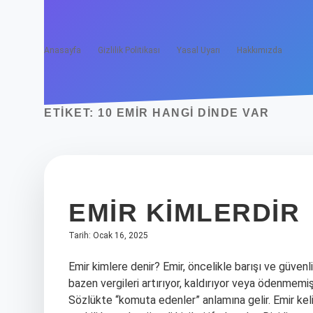
Anasayfa
Gizlilik Politikası
Yasal Uyarı
Hakkımızda
ETIKET:
10 EMIR HANGI DINDE VAR
EMIR KIMLERDIR
Tarih: Ocak 16, 2025
Emir kimlere denir? Emir, öncelikle barışı ve güve
bazen vergileri artırıyor, kaldırıyor veya ödenmemiş
Sözlükte “komuta edenler” anlamına gelir. Emir keli