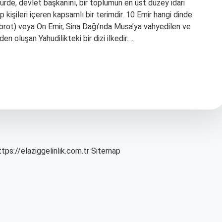
ratürde, devlet başkanını, bir toplumun en üst düzey idari
 kişileri içeren kapsamlı bir terimdir. 10 Emir hangi dinde
n oluşan Yahudilikteki bir dizi ilkedir.…
ttps://elaziggelinlik.com.tr
Sitemap