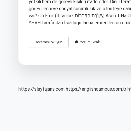
yetkili hem de görevli kişileri ifade eder. Dini lite
görevlilerini ve sosyal sorumluluk ve otoriteye sahip
var? On Emir (İbranice: עֲשֶׂרֶת הַדִּבְּרוֹת, Aseret HaDibrot) veya On Emir, Sina Dağı’nda Musa’ya vahyedilen ve
YHVH tarafından İsrailoğullarına emredilen on emirde
Emir
Devamını okuyun
Yorum Bırak
Kimlerdir
https://slaytajans.com
https://englishcampus.com.tr
h