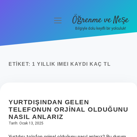
Öğrenme ve Neşe
menüyü
aç
Bilgiyle dolu keyifli bir yolculuk!
Anasayfa
Gizlilik Politikası
ETIKET:
1 YILLIK IMEI KAYDI KAÇ TL
Yasal Uyarı
Hakkımızda
YURTDIŞINDAN GELEN
TELEFONUN ORJINAL OLDUĞUNU
NASIL ANLARIZ
Tarih: Ocak 13, 2025
Yurtdışı telefon orjinal olduğunu nasıl anlarız? Bu durum,