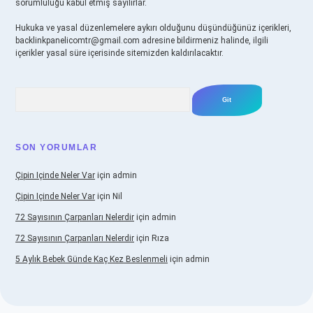
sorumluluğu kabul etmiş sayılırlar.
Hukuka ve yasal düzenlemelere aykırı olduğunu düşündüğünüz içerikleri,
backlinkpanelicomtr@gmail.com
adresine bildirmeniz halinde, ilgili
içerikler yasal süre içerisinde sitemizden kaldırılacaktır.
Arama
SON YORUMLAR
Çipin Içinde Neler Var
için
admin
Çipin Içinde Neler Var
için
Nil
72 Sayısının Çarpanları Nelerdir
için
admin
72 Sayısının Çarpanları Nelerdir
için
Rıza
5 Aylık Bebek Günde Kaç Kez Beslenmeli
için
admin