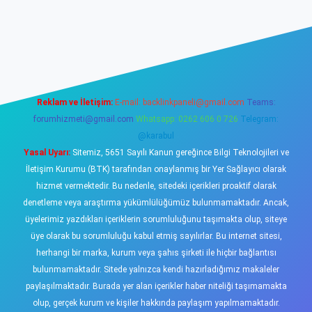
ş
https://www.betexper.xyz/
elexbetgiris.org
Reklam ve İletişim:
E-mail:
backlinkpaneli@gmail.com
Teams:
forumhizmeti@gmail.com
Whatsapp: 0262 606 0 726
Telegram:
@karabul
Yasal Uyarı:
Sitemiz, 5651 Sayılı Kanun gereğince Bilgi Teknolojileri ve
İletişim Kurumu (BTK) tarafından onaylanmış bir Yer Sağlayıcı olarak
hizmet vermektedir. Bu nedenle, sitedeki içerikleri proaktif olarak
denetleme veya araştırma yükümlülüğümüz bulunmamaktadır. Ancak,
üyelerimiz yazdıkları içeriklerin sorumluluğunu taşımakta olup, siteye
üye olarak bu sorumluluğu kabul etmiş sayılırlar. Bu internet sitesi,
herhangi bir marka, kurum veya şahıs şirketi ile hiçbir bağlantısı
bulunmamaktadır. Sitede yalnızca kendi hazırladığımız makaleler
paylaşılmaktadır. Burada yer alan içerikler haber niteliği taşımamakta
olup, gerçek kurum ve kişiler hakkında paylaşım yapılmamaktadır.