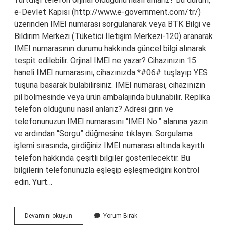
e-Devlet Kapısı (http://www.e-government.com/tr/)
üzerinden IMEI numarası sorgulanarak veya BTK Bilgi ve
Bildirim Merkezi (Tüketici İletişim Merkezi-120) aranarak
IMEI numarasının durumu hakkında güncel bilgi alınarak
tespit edilebilir. Orjinal IMEI ne yazar? Cihazınızın 15
haneli IMEI numarasını, cihazınızda *#06# tuşlayıp YES
tuşuna basarak bulabilirsiniz. IMEI numarası, cihazınızın
pil bölmesinde veya ürün ambalajında ​​bulunabilir. Replika
telefon olduğunu nasıl anlarız? Adresi girin ve
telefonunuzun IMEI numarasını “IMEI No.” alanına yazın
ve ardından “Sorgu” düğmesine tıklayın. Sorgulama
işlemi sırasında, girdiğiniz IMEI numarası altında kayıtlı
telefon hakkında çeşitli bilgiler gösterilecektir. Bu
bilgilerin telefonunuzla eşleşip eşleşmediğini kontrol
edin. Yurt…
Yurtdışından
Devamını okuyun
Yorum Bırak
Gelen