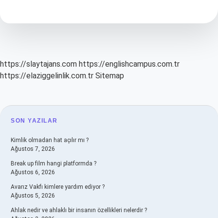
Telefonun
Orjinal
Olduğunu
Nasıl
Anlarız
https://slaytajans.com
https://englishcampus.com.tr
https://elaziggelinlik.com.tr
Sitemap
SIDEBAR
SON YAZILAR
Kimlik olmadan hat açılır mı ?
Ağustos 7, 2026
Break up film hangi platformda ?
Ağustos 6, 2026
Avarız Vakfı kimlere yardım ediyor ?
Ağustos 5, 2026
Ahlak nedir ve ahlaklı bir insanın özellikleri nelerdir ?