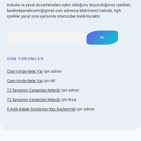
Hukuka ve yasal düzenlemelere aykırı olduğunu düşündüğünüz içerikleri,
backlinkpanelicomtr@gmail.com
adresine bildirmeniz halinde, ilgili
içerikler yasal süre içerisinde sitemizden kaldırılacaktır.
Arama
SON YORUMLAR
Çipin Içinde Neler Var
için
admin
Çipin Içinde Neler Var
için
Nil
72 Sayısının Çarpanları Nelerdir
için
admin
72 Sayısının Çarpanları Nelerdir
için
Rıza
5 Aylık Bebek Günde Kaç Kez Beslenmeli
için
admin