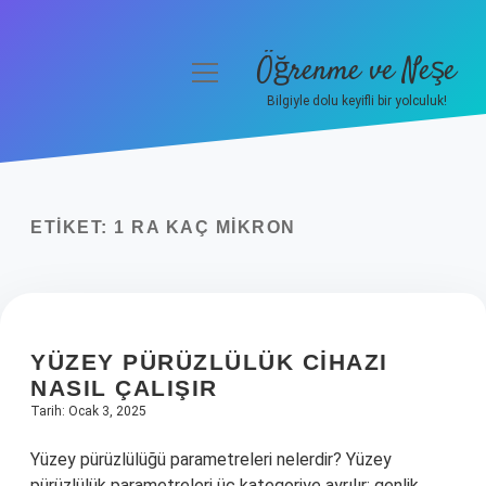
Öğrenme ve Neşe
menüyü
aç
Bilgiyle dolu keyifli bir yolculuk!
Anasayfa
Gizlilik Politikası
ETIKET:
1 RA KAÇ MIKRON
Yasal Uyarı
Hakkımızda
YÜZEY PÜRÜZLÜLÜK CIHAZI
NASIL ÇALIŞIR
Tarih: Ocak 3, 2025
Yüzey pürüzlülüğü parametreleri nelerdir? Yüzey
pürüzlülük parametreleri üç kategoriye ayrılır: genlik,