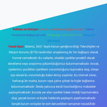
iş
https://www.betexper.xyz/
elexbetgiris.org
Reklam ve İletişim:
E-mail:
backlinkpaneli@gmail.com
Teams:
forumhizmeti@gmail.com
Whatsapp: 0262 606 0 726
Telegram:
@karabul
Yasal Uyarı:
Sitemiz, 5651 Sayılı Kanun gereğince Bilgi Teknolojileri ve
İletişim Kurumu (BTK) tarafından onaylanmış bir Yer Sağlayıcı olarak
hizmet vermektedir. Bu nedenle, sitedeki içerikleri proaktif olarak
denetleme veya araştırma yükümlülüğümüz bulunmamaktadır. Ancak,
üyelerimiz yazdıkları içeriklerin sorumluluğunu taşımakta olup, siteye
üye olarak bu sorumluluğu kabul etmiş sayılırlar. Bu internet sitesi,
herhangi bir marka, kurum veya şahıs şirketi ile hiçbir bağlantısı
bulunmamaktadır. Sitede yalnızca kendi hazırladığımız makaleler
paylaşılmaktadır. Burada yer alan içerikler haber niteliği taşımamakta
olup, gerçek kurum ve kişiler hakkında paylaşım yapılmamaktadır.
Gerçek kurum ve kişiler ile isim benzerlikleri tamamen tesadüfidir.