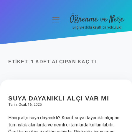
Öğrenme ve Neşe
menüyü
aç
Bilgiyle dolu keyifli bir yolculuk!
Anasayfa
Gizlilik Politikası
ETIKET:
1 ADET ALÇIPAN KAÇ TL
Yasal Uyarı
Hakkımızda
SUYA DAYANIKLI ALÇI VAR MI
Tarih: Ocak 16, 2025
Hangi alçı suya dayanıklı? Knauf suya dayanıklı alçıpan
tüm ıslak alanlarda ve nemli ortamlarda kullanılabilir.
Özel bir su itici özelliğe sahiptir. Pürüzsüz bir yüzeye