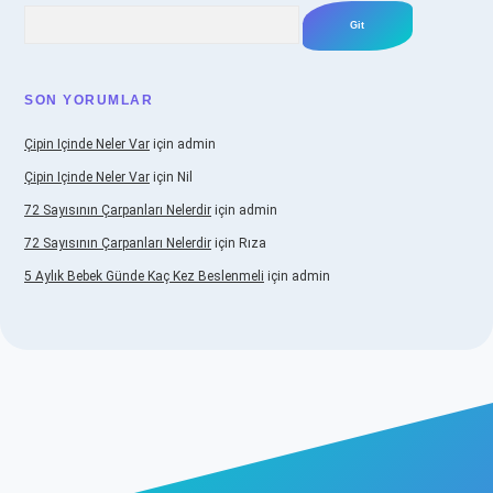
Arama
SON YORUMLAR
Çipin Içinde Neler Var
için
admin
Çipin Içinde Neler Var
için
Nil
72 Sayısının Çarpanları Nelerdir
için
admin
72 Sayısının Çarpanları Nelerdir
için
Rıza
5 Aylık Bebek Günde Kaç Kez Beslenmeli
için
admin
iş
https://www.betexper.xyz/
elexbetgiris.org